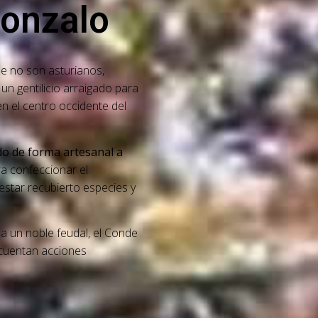
Gonzalo
e no son asturianos,
un gentilicio arraigado para
n el centro occidente del
do de forma artesanal a
ara confeccionar el
estar recubierto especies y
a un noble feudal, el Conde
e cuentan acciones