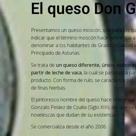
El queso Don 
Presentamos un queso moscón, que para los qu
indicar que el término moscón hace referencia a 
denominar a los habitantes de Grado, localidad e
Principado de Asturias.
Se trata de
un queso diferente, único, elabora
partir de leche de vaca
, la cual se pasteuriza p
producto. Con forma de rulo, se caracteriza por 
de finas hierbas.
El pintoresco nombre del queso hace referencia 
Gonzalo Peláez de Coalla (Siglo XIII), del que s
novelescas que dudan de su existencia.
Se comercializa desde el año 2006.