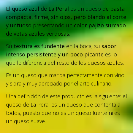
El
queso azul de La Peral
es un queso
de pasta
compacta, firme, sin ojos, pero blando al corte
y untuoso
presentando un
color pajizo surcado
de vetas azules verdosas
.
Su
textura es fundente
en la boca, su
sabor
intenso persistente y un poco picante
es lo
que le diferencia del resto de los quesos azules.
Es un queso que marida perfectamente con vino
y sidra y muy apreciado por el arte culinario.
Una definición de este producto es la siguiente: el
queso de La Peral es un queso que contenta a
todos, puesto que no es un queso fuerte ni es
un queso suave.